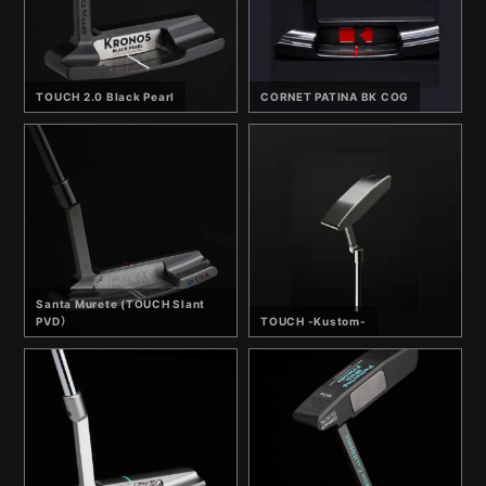
TOUCH 2.0 Black Pearl
CORNET PATINA BK COG
Santa Murete (TOUCH Slant
PVD）
TOUCH -Kustom-