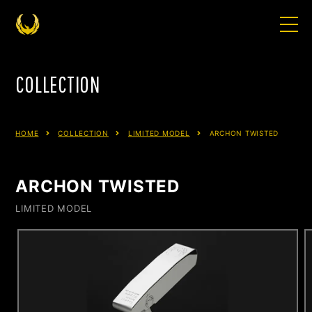
HOME
COLLECTION
ABOUT
HOME
COLLECTION
LIMITED MODEL
ARCHON TWISTED
COLLECTION
ARCHON TWISTED
LIMITED MODEL
FITTING
FAQ