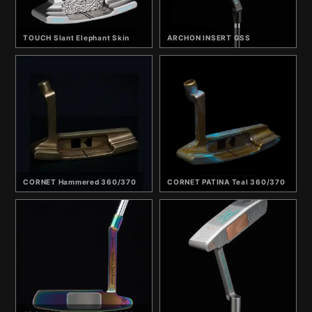
TOUCH Slant Elephant Skin
ARCHON INSERT GSS
CORNET Hammered 360/370
CORNET PATINA Teal 360/370