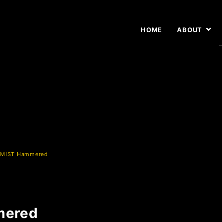
HOME
ABOUT
RMIST Hammered
mered