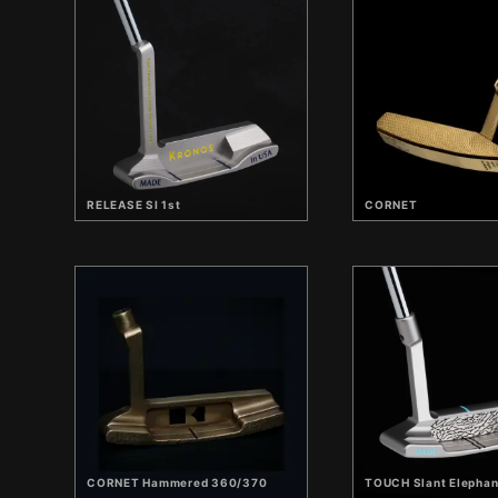
RELEASE SI 1st
CORNET
CORNET Hammered 360/370
TOUCH Slant Elephan