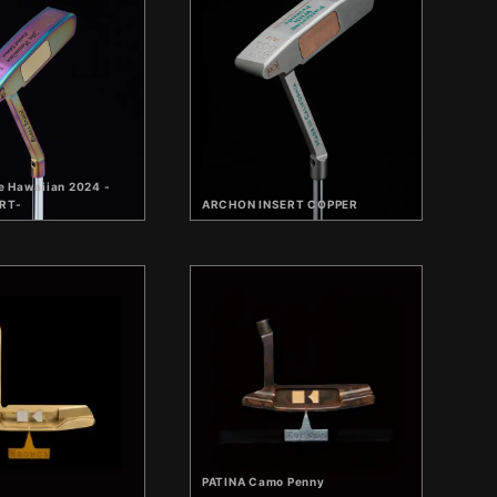
 Hawaiian 2024 -
RT-
ARCHON INSERT COPPER
PATINA Camo Penny