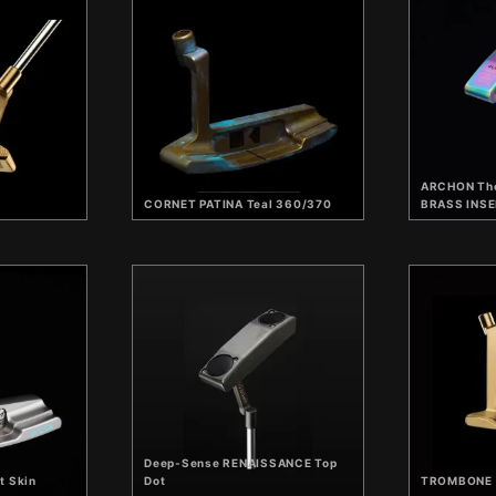
ARCHON The
CORNET PATINA Teal 360/370
BRASS INSE
Deep-Sense RENAISSANCE Top
t Skin
Dot
TROMBONE